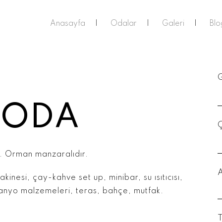
Anasayfa
Odalar
Galeri
Blo
G
 ODA
Ç
. Orman manzaralıdır.
inesi, çay-kahve set up, minibar, su ısıtıcısı,
banyo malzemeleri, teras, bahçe, mutfak.