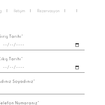
g
İletişim
Rezervasyon
iriş Tarihi*
ıkış Tarihi*
Adınız Soyadınız*
Telefon Numaranız*