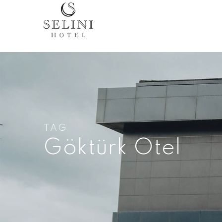
TAG
Göktürk Otel