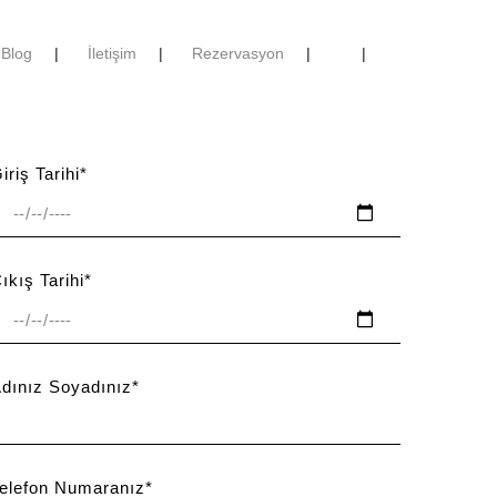
g
İletişim
Rezervasyon
iriş Tarihi*
ıkış Tarihi*
Adınız Soyadınız*
Telefon Numaranız*