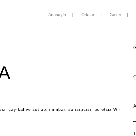
Anasayfa
Odalar
Galeri
Blo
G
DA
Ç
r.
inesi, çay-kahve set up, minibar, su ısıtıcısı,
banyo malzemeleri.